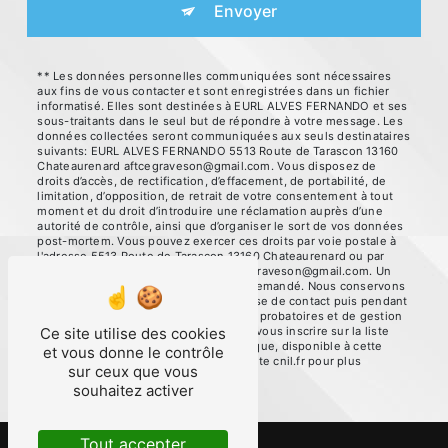
Envoyer
** Les données personnelles communiquées sont nécessaires
aux fins de vous contacter et sont enregistrées dans un fichier
informatisé. Elles sont destinées à EURL ALVES FERNANDO et ses
sous-traitants dans le seul but de répondre à votre message. Les
données collectées seront communiquées aux seuls destinataires
suivants: EURL ALVES FERNANDO 5513 Route de Tarascon 13160
Chateaurenard aftcegraveson@gmail.com. Vous disposez de
droits d’accès, de rectification, d’effacement, de portabilité, de
limitation, d’opposition, de retrait de votre consentement à tout
moment et du droit d’introduire une réclamation auprès d’une
autorité de contrôle, ainsi que d’organiser le sort de vos données
post-mortem. Vous pouvez exercer ces droits par voie postale à
l'adresse 5513 Route de Tarascon 13160 Chateaurenard ou par
courrier électronique à l'adresse aftcegraveson@gmail.com. Un
justificatif d'identité pourra vous être demandé. Nous conservons
vos données pendant la période de prise de contact puis pendant
la durée de prescription légale aux fins probatoires et de gestion
des contentieux. Vous avez le droit de vous inscrire sur la liste
Ce site utilise des cookies
d'opposition au démarchage téléphonique, disponible à cette
et vous donne le contrôle
adresse:
Bloctel.gouv.fr
. Consultez le site cnil.fr pour plus
sur ceux que vous
d’informations sur vos droits.
souhaitez activer
Tout accepter