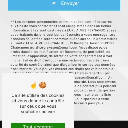
Envoyer
** Les données personnelles communiquées sont nécessaires
aux fins de vous contacter et sont enregistrées dans un fichier
informatisé. Elles sont destinées à EURL ALVES FERNANDO et ses
sous-traitants dans le seul but de répondre à votre message. Les
données collectées seront communiquées aux seuls destinataires
suivants: EURL ALVES FERNANDO 5513 Route de Tarascon 13160
Chateaurenard aftcegraveson@gmail.com. Vous disposez de
droits d’accès, de rectification, d’effacement, de portabilité, de
limitation, d’opposition, de retrait de votre consentement à tout
moment et du droit d’introduire une réclamation auprès d’une
autorité de contrôle, ainsi que d’organiser le sort de vos données
post-mortem. Vous pouvez exercer ces droits par voie postale à
l'adresse 5513 Route de Tarascon 13160 Chateaurenard ou par
courrier électronique à l'adresse aftcegraveson@gmail.com. Un
justificatif d'identité pourra vous être demandé. Nous conservons
vos données pendant la période de prise de contact puis pendant
la durée de prescription légale aux fins probatoires et de gestion
des contentieux. Vous avez le droit de vous inscrire sur la liste
Ce site utilise des cookies
d'opposition au démarchage téléphonique, disponible à cette
et vous donne le contrôle
adresse:
Bloctel.gouv.fr
. Consultez le site cnil.fr pour plus
sur ceux que vous
d’informations sur vos droits.
souhaitez activer
Tout accepter