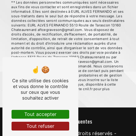
** Les données personnelles communiquées sont nécessaires
aux fins de vous contacter et sont enregistrées dans un fichier
informatisé. Elles sont destinées à EURL ALVES FERNANDO et ses
sous-traitants dans le seul but de répondre à votre message. Les
données collectées seront communiquées aux seuls destinataires
suivants: EURL ALVES FERNANDO 5513 Route de Tarascon 13160
Chateaurenard aftcegraveson@gmail.com. Vous disposez de
droits d’accès, de rectification, d’effacement, de portabilité, de
limitation, d’opposition, de retrait de votre consentement à tout
moment et du droit d’introduire une réclamation auprès d’une
autorité de contrôle, ainsi que d’organiser le sort de vos données
post-mortem. Vous pouvez exercer ces droits par voie postale à
l'adresse 5513 Route de Tarascon 13160 Chateaurenard ou par
courrier électronique à l'adresse aftcegraveson@gmail.com. Un
justificatif d'identité pourra vous être demandé. Nous conservons
vos données pendant la période de prise de contact puis pendant
la durée de prescription légale aux fins probatoires et de gestion
des contentieux. Vous avez le droit de vous inscrire sur la liste
Ce site utilise des cookies
d'opposition au démarchage téléphonique, disponible à cette
et vous donne le contrôle
adresse:
Bloctel.gouv.fr
. Consultez le site cnil.fr pour plus
sur ceux que vous
d’informations sur vos droits.
souhaitez activer
Tout accepter
Recherches fréquentes
Tout refuser
©
Vistalid
- 2026 - Tous droits réservés -