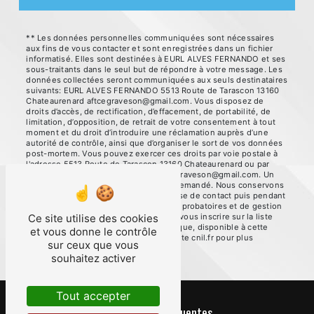
** Les données personnelles communiquées sont nécessaires
aux fins de vous contacter et sont enregistrées dans un fichier
informatisé. Elles sont destinées à EURL ALVES FERNANDO et ses
sous-traitants dans le seul but de répondre à votre message. Les
données collectées seront communiquées aux seuls destinataires
suivants: EURL ALVES FERNANDO 5513 Route de Tarascon 13160
Chateaurenard aftcegraveson@gmail.com. Vous disposez de
droits d’accès, de rectification, d’effacement, de portabilité, de
limitation, d’opposition, de retrait de votre consentement à tout
moment et du droit d’introduire une réclamation auprès d’une
autorité de contrôle, ainsi que d’organiser le sort de vos données
post-mortem. Vous pouvez exercer ces droits par voie postale à
l'adresse 5513 Route de Tarascon 13160 Chateaurenard ou par
courrier électronique à l'adresse aftcegraveson@gmail.com. Un
justificatif d'identité pourra vous être demandé. Nous conservons
vos données pendant la période de prise de contact puis pendant
la durée de prescription légale aux fins probatoires et de gestion
des contentieux. Vous avez le droit de vous inscrire sur la liste
Ce site utilise des cookies
d'opposition au démarchage téléphonique, disponible à cette
et vous donne le contrôle
adresse:
Bloctel.gouv.fr
. Consultez le site cnil.fr pour plus
sur ceux que vous
d’informations sur vos droits.
souhaitez activer
Tout accepter
Recherches fréquentes