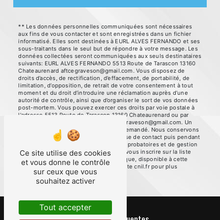
** Les données personnelles communiquées sont nécessaires
aux fins de vous contacter et sont enregistrées dans un fichier
informatisé. Elles sont destinées à EURL ALVES FERNANDO et ses
sous-traitants dans le seul but de répondre à votre message. Les
données collectées seront communiquées aux seuls destinataires
suivants: EURL ALVES FERNANDO 5513 Route de Tarascon 13160
Chateaurenard aftcegraveson@gmail.com. Vous disposez de
droits d’accès, de rectification, d’effacement, de portabilité, de
limitation, d’opposition, de retrait de votre consentement à tout
moment et du droit d’introduire une réclamation auprès d’une
autorité de contrôle, ainsi que d’organiser le sort de vos données
post-mortem. Vous pouvez exercer ces droits par voie postale à
l'adresse 5513 Route de Tarascon 13160 Chateaurenard ou par
courrier électronique à l'adresse aftcegraveson@gmail.com. Un
justificatif d'identité pourra vous être demandé. Nous conservons
vos données pendant la période de prise de contact puis pendant
la durée de prescription légale aux fins probatoires et de gestion
des contentieux. Vous avez le droit de vous inscrire sur la liste
Ce site utilise des cookies
d'opposition au démarchage téléphonique, disponible à cette
et vous donne le contrôle
adresse:
Bloctel.gouv.fr
. Consultez le site cnil.fr pour plus
sur ceux que vous
d’informations sur vos droits.
souhaitez activer
Tout accepter
Recherches fréquentes