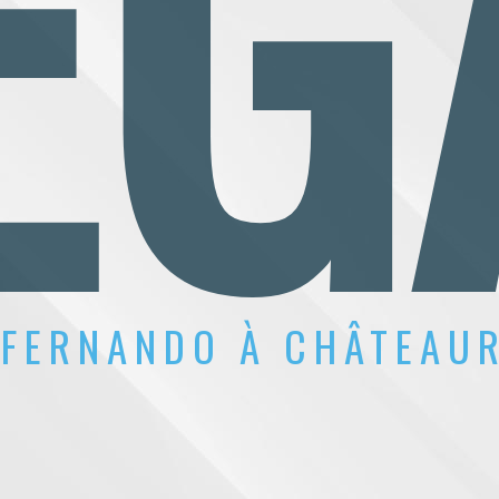
ÉG
 FERNANDO À CHÂTEAU