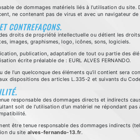
sable de dommages matériels liés à l’utilisation du site. De
écent, ne contenant pas de virus et avec un navigateur de
 ET CONTREFAÇONS.
droits de propriété intellectuelle ou détient les droits
tes, images, graphismes, logo, icônes, sons, logiciels.
ication, publication, adaptation de tout ou partie des él
utorisation écrite préalable de : EURL ALVES FERNANDO.
ou de l’un quelconque des éléments qu’il contient sera c
x dispositions des articles L.335-2 et suivants du Code 
LITÉ.
 responsable des dommages directs et indirects causés a
sultant soit de l’utilisation d’un matériel ne répondant pas
mpatibilité.
t être tenue responsable des dommages indirects (tel
tion du site
alves-fernando-13.fr
.