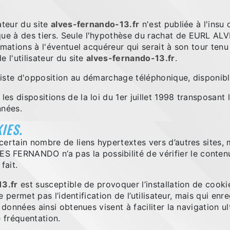
ateur du site
alves-fernando-13.fr
n'est publiée à l'insu 
ue à des tiers. Seule l'hypothèse du rachat de EURL A
ormations à l'éventuel acquéreur qui serait à son tour te
 l'utilisateur du site
alves-fernando-13.fr
.
a liste d'opposition au démarchage téléphonique, disponib
s dispositions de la loi du 1er juillet 1998 transposant 
nnées.
IES.
certain nombre de liens hypertextes vers d’autres sites, 
RNANDO n’a pas la possibilité de vérifier le contenu de
fait.
13.fr
est susceptible de provoquer l’installation de cookie(
ne permet pas l’identification de l’utilisateur, mais qui enr
 données ainsi obtenues visent à faciliter la navigation ul
 fréquentation.