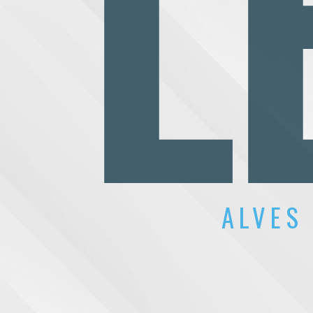
L
ALVES