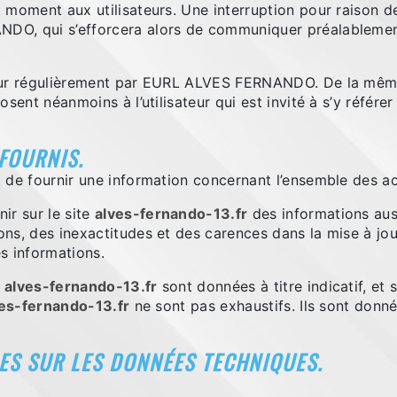
 moment aux utilisateurs. Une interruption pour raison 
O, qui s’efforcera alors de communiquer préalablement 
our régulièrement par EURL ALVES FERNANDO. De la même
sent néanmoins à l’utilisateur qui est invité à s’y référe
 FOURNIS.
 de fournir une information concernant l’ensemble des act
r sur le site
alves-fernando-13.fr
des informations auss
s, des inexactitudes et des carences dans la mise à jour,
es informations.
e
alves-fernando-13.fr
sont données à titre indicatif, et s
es-fernando-13.fr
ne sont pas exhaustifs. Ils sont donn
ES SUR LES DONNÉES TECHNIQUES.