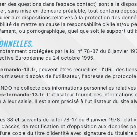
ser des questions dans l’espace contact) sont à la dispo
r, sans mise en demeure préalable, tout contenu déposé 
culier aux dispositions relatives à la protection des do
ité de mettre en cause la responsabilité civile et/ou pén
ffamant, ou pornographique, quel que soit le support util
ONNELLES.
notamment protégées par la loi n° 78-87 du 6 janvier 197
irective Européenne du 24 octobre 1995.
fernando-13.fr
, peuvent êtres recueillies : l'URL des liens
fournisseur d'accès de l'utilisateur, l'adresse de protocole I
O ne collecte des informations personnelles relatives à 
es-fernando-13.fr
. L'utilisateur fournit ces information
leur saisie. Il est alors précisé à l'utilisateur du site
al
 38 et suivants de la loi 78-17 du 6 janvier 1978 relative
it d’accès, de rectification et d’opposition aux données p
e copie du titre d’identité avec signature du titulaire d