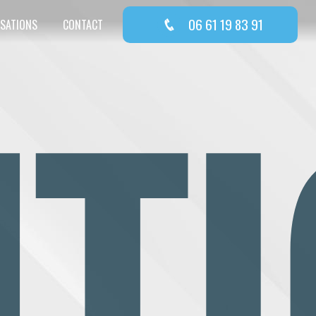
06 61 19 83 91
ISATIONS
CONTACT
TI