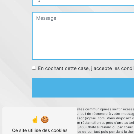
En cochant cette case, j'accepte les condi
** Les données personnelles communiquées sont nécessaire
sous-traitants dans le seul but de répondre à votre mes
Chateaurenard aftcegraveson@gmail.com. Vous disposez de dr
et du droit d’introduire une réclamation auprès d’une autor
5513 Route de Tarascon 13160 Chateaurenard ou par courrie
Ce site utilise des cookies
pendant la période de prise de contact puis pendant la duré