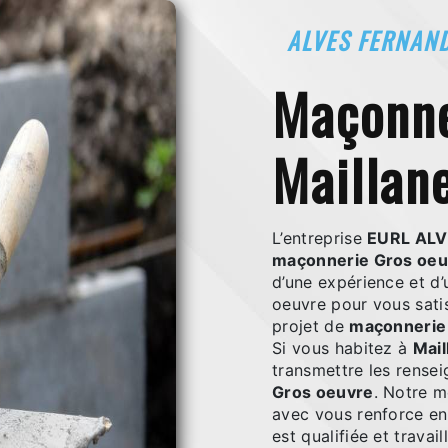
ALVES FERNAN
maçonnerie Gros oeuvre à
Maillan
L’entreprise
EURL AL
maçonnerie Gros oeu
d’une expérience et d’
oeuvre pour vous sati
projet de
maçonnerie
Si vous habitez à
Mail
transmettre les rense
Gros oeuvre
. Notre m
avec vous renforce enc
est qualifiée et travai