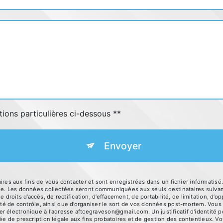
tions particulières ci-dessous **
Envoyer
s aux fins de vous contacter et sont enregistrées dans un fichier informatis
sage. Les données collectées seront communiquées aux seuls destinataires sui
oits d’accès, de rectification, d’effacement, de portabilité, de limitation, d’o
ité de contrôle, ainsi que d’organiser le sort de vos données post-mortem. Vous 
r électronique à l'adresse aftcegraveson@gmail.com. Un justificatif d'identit
e de prescription légale aux fins probatoires et de gestion des contentieux. Vous