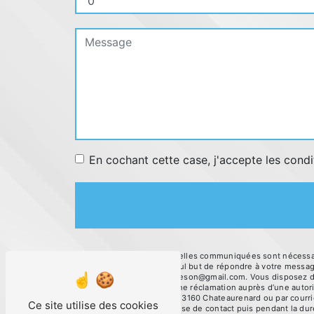
En cochant cette case, j'accepte les condi
** Les données personnelles communiquées sont nécessaire
sous-traitants dans le seul but de répondre à votre mes
Chateaurenard aftcegraveson@gmail.com. Vous disposez de dr
et du droit d’introduire une réclamation auprès d’une autor
5513 Route de Tarascon 13160 Chateaurenard ou par courrie
Ce site utilise des cookies
pendant la période de prise de contact puis pendant la duré