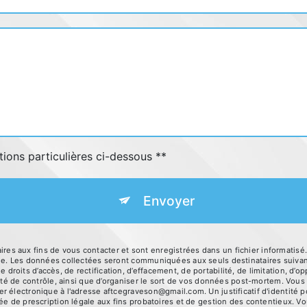
tions particulières ci-dessous **
Envoyer
s aux fins de vous contacter et sont enregistrées dans un fichier informatis
sage. Les données collectées seront communiquées aux seuls destinataires sui
oits d’accès, de rectification, d’effacement, de portabilité, de limitation, d’o
ité de contrôle, ainsi que d’organiser le sort de vos données post-mortem. Vous 
r électronique à l'adresse aftcegraveson@gmail.com. Un justificatif d'identit
e de prescription légale aux fins probatoires et de gestion des contentieux. Vous