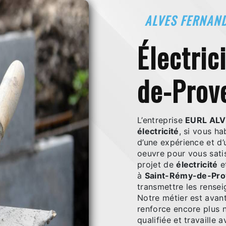
ALVES FERNAN
électricité à Saint-Rémy-
de-Prov
L’entreprise
EURL AL
électricité
, si vous h
d’une expérience et d’
oeuvre pour vous sati
projet de
électricité
e
à
Saint-Rémy-de-Pr
transmettre les rense
Notre métier est avant
renforce encore plus n
qualifiée et travaille 